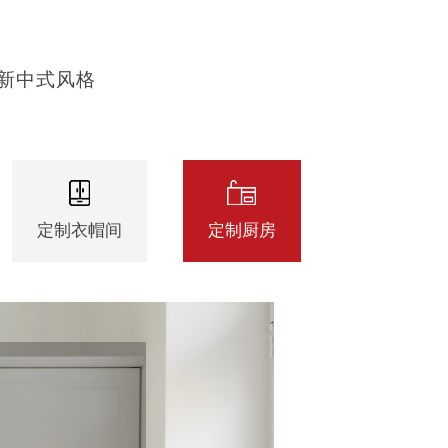
新中式风格
定制衣帽间
定制厨房