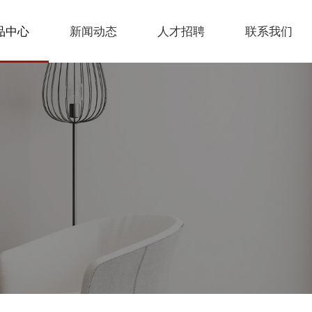
品中心
新闻动态
人才招聘
联系我们