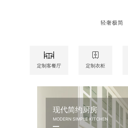
轻奢极简
定制客餐厅
定制衣柜
现代简约厨房
MODERN SIMPLE KITCHEN