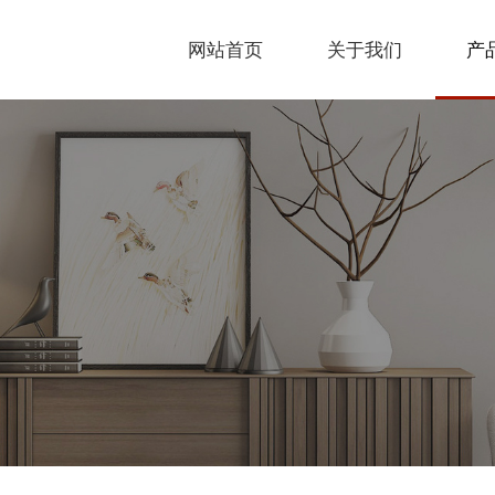
网站首页
关于我们
产