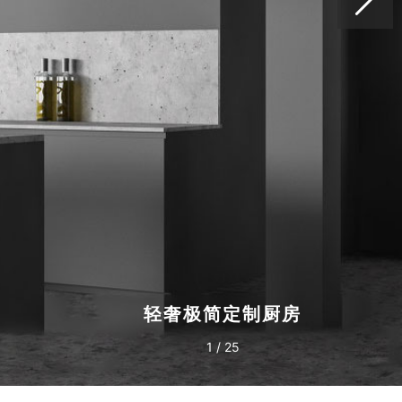
轻奢极简定制厨房
1
/
25